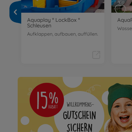
Aquaplay ° LockBox °
AquaP
Schleusen
Wasse
 für
Aufklappen, aufbauen, auffüllen.