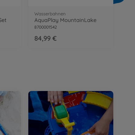
13
Wasserbahnen
Set
AquaPlay MountainLake
8700001542
84,99 €