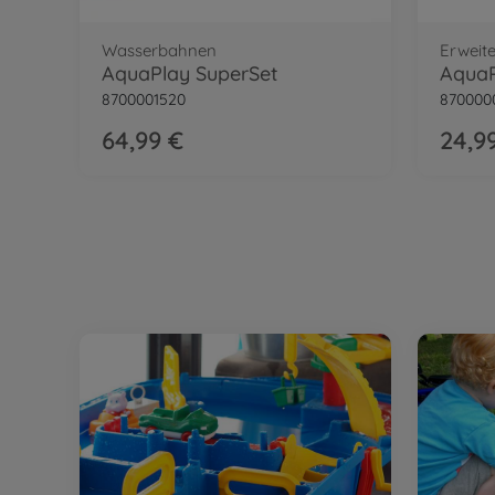
Wasserbahnen
Erweit
AquaPlay SuperSet
AquaP
8700001520
870000
64,99 €
24,9