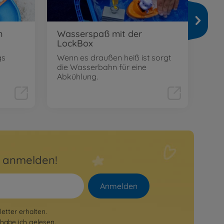
n
Wasserspaß mit der
Aqu
LockBox
Die
gs
Wenn es draußen heiß ist sorgt
Mit
die Wasserbahn für eine
den
Abkühlung.
r anmelden!
Anmelden
tter erhalten.
habe ich gelesen.