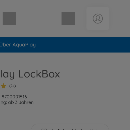
Warenkorb leer
Über AquaPlay
lay LockBox
(24)
: 8700001516
ng: ab 3 Jahren