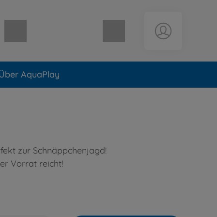
Warenkorb leer
Über AquaPlay
rfekt zur Schnäppchenjagd!
r Vorrat reicht!