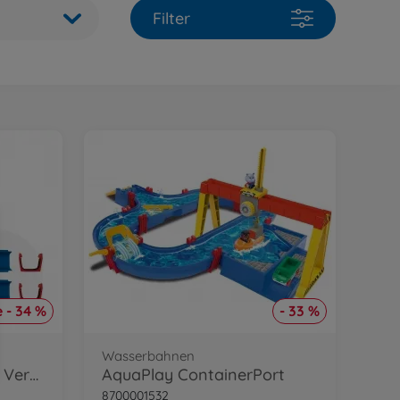
Filter
 - 34 %
- 33 %
Wasserbahnen
AquaPlay Wasserbahn Verbindung Bundle
AquaPlay ContainerPort
8700001532