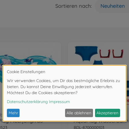
Sortieren nach:
Neuheiten
- 46 %
Bundle
rbahnen
Erweiterungselemente
lay Meerjungfrau
1523
BDL-8700000103