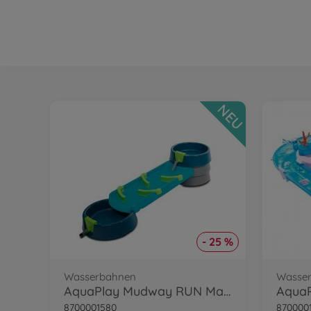
NEU
- 25 %
Wasserbahnen
Wasse
AquaPlay Mudway RUN Matschbahn
AquaP
8700001580
870000