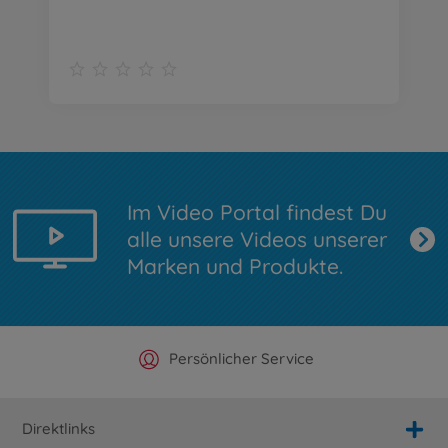
Im Video Portal findest Du
alle unsere Videos unserer
Marken und Produkte.
Offizieller Hersteller Shop
Versandkostenfrei ab 25€
Persönlicher Service
Schnelle Lieferung
Direktlinks