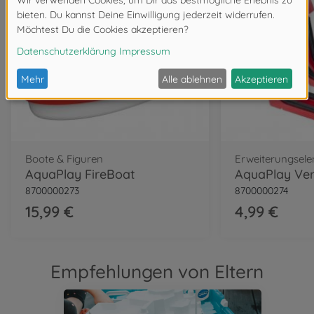
Wasserbahnen
AquaPlay AmphieWorld
8700001650
im Handel erhältlich
Wasserbahnen
AquaPlay StartSet
8700001501
41,99 €
Wasserbahnen
Boote & Figuren
Erweiterungsel
AquaPlay AdventureLand
AquaPlay FireBoat
8700001547
8700000273
8700000274
84,99 €
15,99 €
4,99 €
Wasserbahnen
AquaPlay Amphie-Set
8700001504
Empfehlungen von Eltern
29,99 €
Wasserbahnen