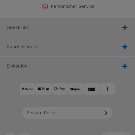
Offizieller Hersteller Shop
Versandkostenfrei ab 25€
Persönlicher Service
Schnelle Lieferung
Direktlinks
Kundenservice
Einkaufen
Service Portal