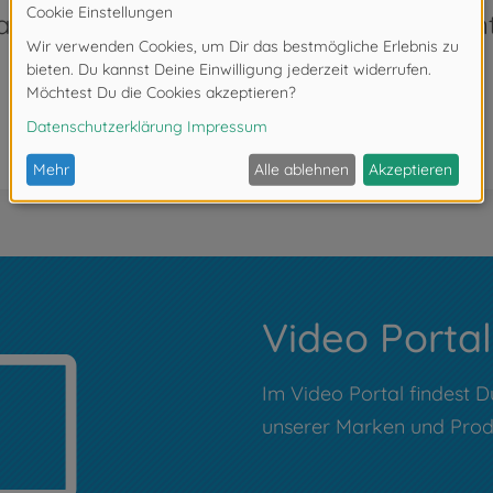
AquaPlay AdventureLand TV-Spot
Video Portal
Im Video Portal findest D
unserer Marken und Prod