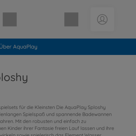
Warenkorb leer
Über AquaPlay
loshy
ielsets für die Kleinsten Die AquaPlay Sploshy
undenlangen Spielspaß und spannende Badewannen
Jahren. Mit den robusten und einfach zu
en Kinder ihrer Fantasie freien Lauf lassen und ihre
wickeln sowie spielerisch das Element Wasser