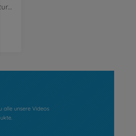
AquaPlay AdventureLand TV-Spot (English)
u alle unsere Videos
ukte.