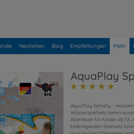
undle
Neuheiten
Blog
Empfehlungen
Mehr
AquaPlay Sp
AquaPlay Sploshy – Wassersp
Wasserspielsets bieten st
Abenteuer für Kinder ab 1,5 
befestigenden Spielsets könn
motorischen Fähigkeiten ent