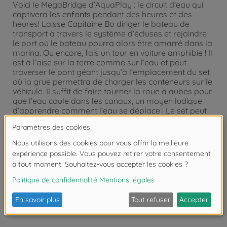
Voici le MegaBridge d’AquaPlay : le circuit d’eau qui
captivera les enfants pendant des heures et des
heures! Laisse Capitaine Bo diriger le bateau de
transport à travers le système d’écluses et rejoindre
le port où le bateau pourra alors être amarré dans la
marina. Ou encore, fais un tour en voiture amphibie ! Il
est à l’aise sur la terre comme sur l’eau et peut
traverser le pont géant jusqu’à l’emplacement du set
où la grue permettra de charger les conteneurs sur le
véhicule. Il suffit de faire tourner la roue à aubes pour
que l’eau coule dans les canaux, un moyen ludique
d’apprendre comment l’eau se déplace ! Le set peut
aussi être agrandi à volonté avec d’autres sets
AquaPlay ou des extensions ! Dimensions de l’article
assemblé : 105 x 120 x 22 cm. Nombre de pièces : 35
Attention !
Ne convient pas aux enfants de
moins de 3 ans. Risque d'asphyxie lié à la
présence de pièces de petite taille.