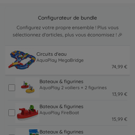
Configurateur de bundle
Configurez votre propre ensemble ! Plus vous
sélectionnez d'articles, plus vous économisez ! 🎉
Circuits d'eau
AquaPlay MegaBridge
74
,
99
€
74.99 EUR
Bateaux & figurines
AquaPlay 2 voiliers + 2 figurines
13
,
99
€
13.99 EUR
Bateaux & figurines
AquaPlay FireBoat
15
,
99
€
15.99 EUR
Bateaux & figurines