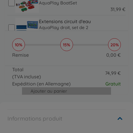
AquaPlay BoatSet
31
,
99
€
31.99 EUR
Extensions circuit d'eau
AquaPlay droit, set de 2
17
,
99
€
17.99 EUR
10%
15%
20%
Bateaux & figurines
AquaPlay Bateau Container & Transport
Remise
0
,
00
€
21
,
99
€
0 EUR
21.99 EUR
Total
Extensions circuit d'eau
74
,
99
€
(TVA incluse)
AquaPlay Courbes, set de 2 pièces
74.99 EUR
17
,
99
€
Expédition
(en Allemagne)
Gratuit
17.99 EUR
Ajouter au panier
Extensions circuit d'eau
Tés AquaPlay, lot de 2
24
,
99
€
24.99 EUR
Informations produit