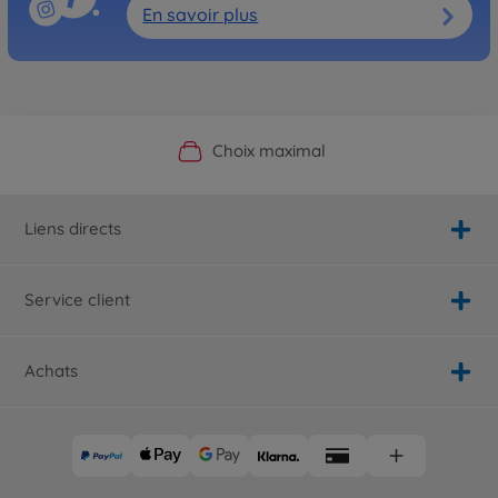
En savoir plus
Boutique officielle du fabricant
Service personnalisé
Livraison rapide
Choix maximal
Liens directs
Service client
Achats