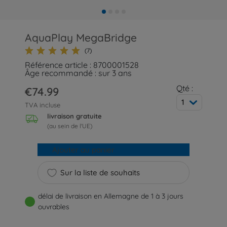
AquaPlay MegaBridge
(7)
Référence article : 8700001528
Âge recommandé : sur 3 ans
Qté :
€74.99
1
TVA incluse
livraison gratuite
(au sein de l'UE)
Ajouter au panier
Sur la liste de souhaits
délai de livraison en Allemagne de 1 à 3 jours
ouvrables